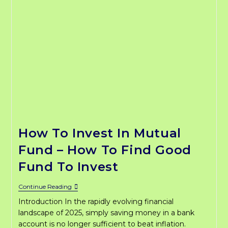
How To Invest In Mutual
Fund – How To Find Good
Fund To Invest
How
Continue Reading
To
Introduction In the rapidly evolving financial
Invest
In
landscape of 2025, simply saving money in a bank
Mutual
account is no longer sufficient to beat inflation.
Fund