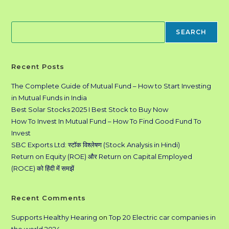
Search
SEARCH
Recent Posts
The Complete Guide of Mutual Fund – How to Start Investing
in Mutual Funds in India
Best Solar Stocks 2025 I Best Stock to Buy Now
How To Invest In Mutual Fund – How To Find Good Fund To
Invest
SBC Exports Ltd: स्टॉक विश्लेषण (Stock Analysis in Hindi)
Return on Equity (ROE) और Return on Capital Employed
(ROCE) को हिंदी में समझें
Recent Comments
Supports Healthy Hearing
on
Top 20 Electric car companies in
the world 2024