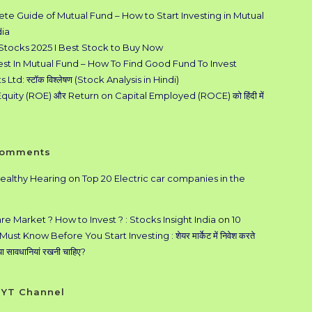
te Guide of Mutual Fund – How to Start Investing in Mutual
dia
 Stocks 2025 I Best Stock to Buy Now
est In Mutual Fund – How To Find Good Fund To Invest
Ltd: स्टॉक विश्लेषण (Stock Analysis in Hindi)
quity (ROE) और Return on Capital Employed (ROCE) को हिंदी में
Comments
ealthy Hearing
on
Top 20 Electric car companies in the
re Market ? How to Invest ? : Stocks Insight India
on
10
ust Know Before You Start Investing : शेयर मार्केट में निवेश करते
्या सावधानियां रखनी चाहिए?
n YT Channel