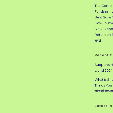
The Comple
Funds in In
Best Solar
How To Inv
SBC Exports 
Return on E
समझें
Recent 
Supports H
world 2024
What is Sha
Things You M
समय हमें क्या-क
Latest i