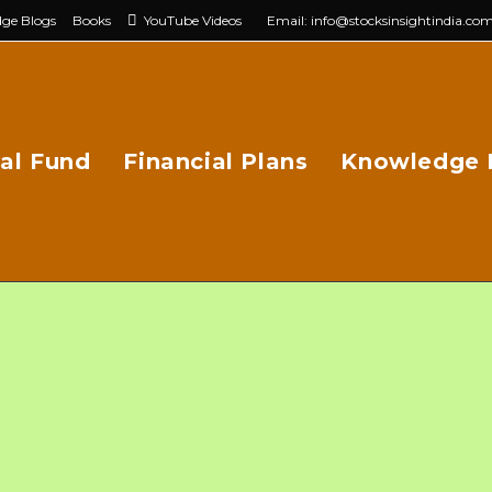
ge Blogs
Books
YouTube Videos
Email: info@stocksinsightindia.co
al Fund
Financial Plans
Knowledge 