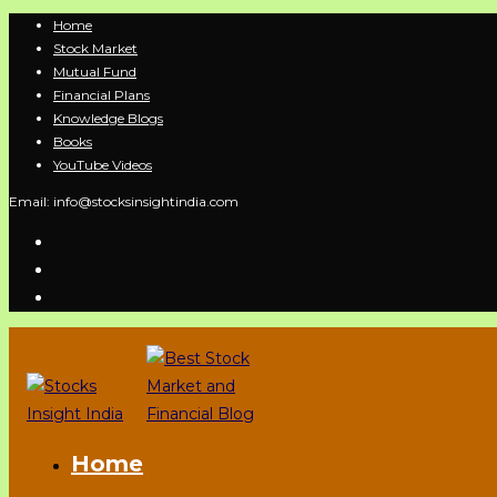
Skip
Home
Stock Market
to
Mutual Fund
content
Financial Plans
Knowledge Blogs
Books
YouTube Videos
Email: info@stocksinsightindia.com
Home