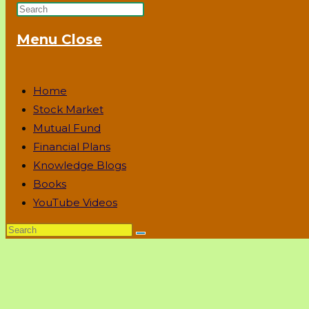
Press
Website
Escape
Menu
Close
to
Search
close
the
Home
search
Stock Market
panel.
Mutual Fund
Financial Plans
Knowledge Blogs
Books
YouTube Videos
Search
this
website